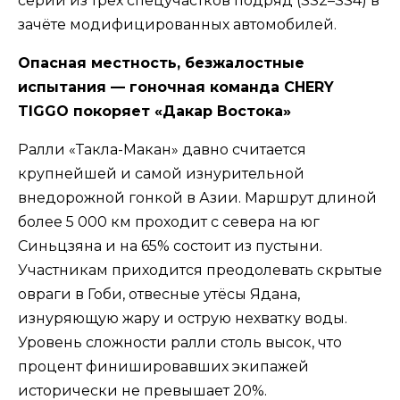
серии из трёх спецучастков подряд (SS2–SS4) в
зачёте модифицированных автомобилей.
Опасная местность, безжалостные
испытания — гоночная команда CHERY
TIGGO покоряет «Дакар Востока»
Ралли «Такла-Макан» давно считается
крупнейшей и самой изнурительной
внедорожной гонкой в Азии. Маршрут длиной
более 5 000 км проходит с севера на юг
Синьцзяна и на 65% состоит из пустыни.
Участникам приходится преодолевать скрытые
овраги в Гоби, отвесные утёсы Ядана,
изнуряющую жару и острую нехватку воды.
Уровень сложности ралли столь высок, что
процент финишировавших экипажей
исторически не превышает 20%.