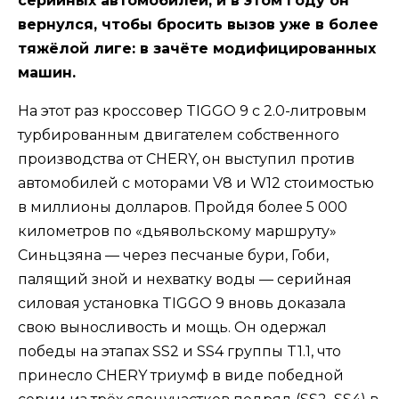
серийных автомобилей, и в этом году он
вернулся, чтобы бросить вызов уже в более
тяжёлой лиге: в зачёте модифицированных
машин.
На этот раз кроссовер TIGGO 9 с 2.0-литровым
турбированным двигателем собственного
производства от CHERY, он выступил против
автомобилей с моторами V8 и W12 стоимостью
в миллионы долларов. Пройдя более 5 000
километров по «дьявольскому маршруту»
Синьцзяна — через песчаные бури, Гоби,
палящий зной и нехватку воды — серийная
силовая установка TIGGO 9 вновь доказала
свою выносливость и мощь. Он одержал
победы на этапах SS2 и SS4 группы T1.1, что
принесло CHERY триумф в виде победной