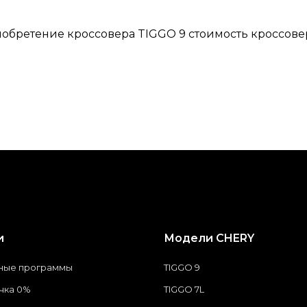
обретение кроссовера TIGGO 9 стоимость кроссовера
и
Модели CHERY
ные программы
TIGGO 9
чка 0%
TIGGO 7L