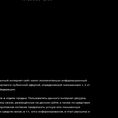
данный интернет-сайт носит исключительно информационный
является публичной офертой, определяемой положением ч. 2 ст.
 Федерации.
е в отделе продаж. Пользователь данного интернет-ресурса,
ы связи, размещённые на данном сайте, а также по средствам
езусловное согласие продолжить устную или письменную
редств связи, в т.ч.: sms-информирование, e-mail-рассылка и