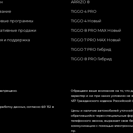
ин
ARRIZO 8
вание
TIGGO 4 PRO
овые программы
TIGGO 4 Новый
ативные продажи
TIGGO 8 PRO MAX Новый
ия и поддержка
TIGGO 7 PRO MAX Новый
TIGGO 7 PRO Гибрид
TIGGO 8 PRO Гибрид
 запрещено.
Обращаем ваше внимание на то, что 
характер и ни при каких условиях не 
437 Гражданского кодекса Российской
аботку данных, согласно ФЗ 152 в
Цены и наличие автомобилей уточняйт
обратившийся через специальные форм
телефонного звонка, выражает свое б
коммуникацию с помощью электронных с
пр.